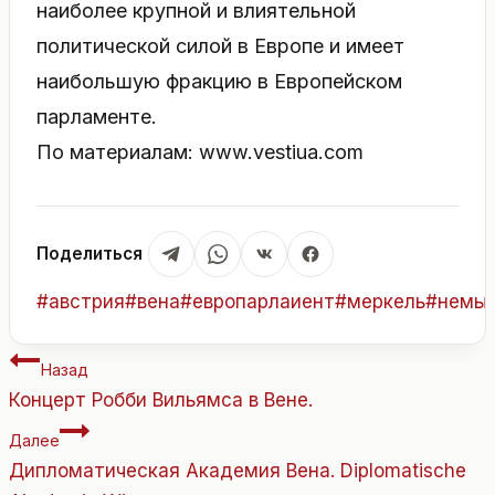
наиболее крупной и влиятельной
политической силой в Европе и имеет
наибольшую фракцию в Европейском
парламенте.
По материалам: www.vestiua.com
Поделиться
Метки
#
австрия
#
вена
#
европарлаиент
#
меркель
#
немы
записи:
Навигация
Назад
по
Концерт Робби Вильямса в Вене.
записям
Далее
Дипломатическая Академия Вена. Diplomatische