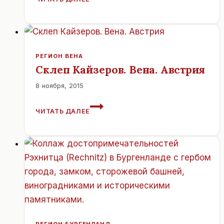
ПРОВЕДЕНИЕ
ПРОЕКТНО-
ИЗЫСКАТЕЛЬНЫХ
РАБОТ
ПО
СОЗДАНИЮ
РЕГИОН ВЕНА
ГРУЗОВОГО
Склеп Кайзеров. Вена. Австрия
ЖЕЛЕЗНОДОРОЖНОГО
8 ноября, 2015
КОРИДОРА
ЧЕРЕЗ
СКЛЕП
СЛОВАКИЮ
ЧИТАТЬ ДАЛЕЕ
КАЙЗЕРОВ.
ДО
ВЕНА.
ВЕНЫ
АВСТРИЯ
(АВСТРИЯ)
БУДЕТ
ОБЪЯВЛЕН
ТЕНДЕР.