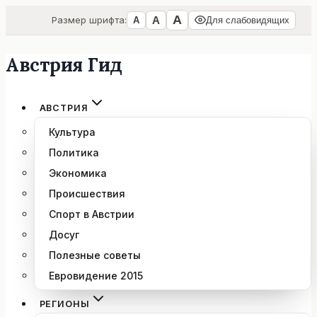
А
А
Размер шрифта:
А
Для слабовидящих
Австрия Гид
Перейти
к
содержимому
АВСТРИЯ
Культура
Политика
Экономика
Происшествия
Спорт в Австрии
Досуг
Полезные советы
Евровидение 2015
РЕГИОНЫ