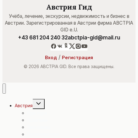
Австрия Гид
Учёба, лечение, экскурсии, недвижимость и бизнес в
Австрии. Зарегистрированная в Австрии фирма ABCTPIA
GID e.U.
+43 681 204 240 32
abctpia-gid@mail.ru
/
Вход
Регистрация
© 2026 ABCTPIA GID. Все права защищены.
Переключить
Австрия
дочернее
меню
Культура
Политика
Экономика
Происшествия