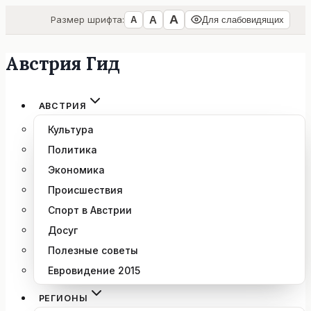
А
А
Размер шрифта:
А
Для слабовидящих
Австрия Гид
Перейти
к
содержимому
АВСТРИЯ
Культура
Политика
Экономика
Происшествия
Спорт в Австрии
Досуг
Полезные советы
Евровидение 2015
РЕГИОНЫ