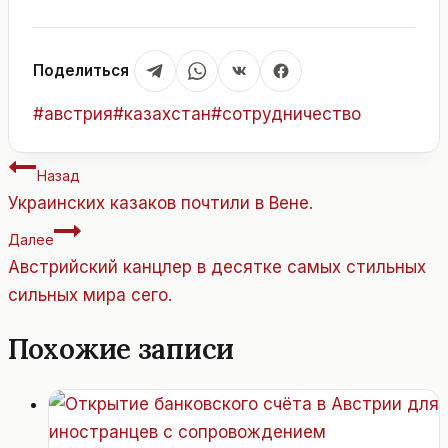
Поделиться
Метки
#
австрия
#
казахстан
#
сотрудничество
записи:
Навигация
Назад
по
Украинских казаков почтили в Вене.
записям
Далее
Австрийский канцлер в десятке самых стильных
сильных мира сего.
Похожие записи