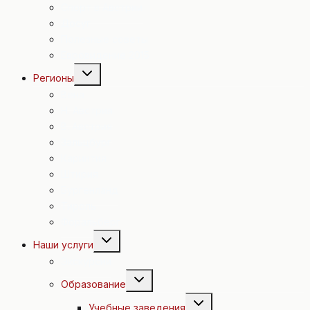
Спорт в Австрии
Досуг
Полезные советы
Евровидение 2015
Переключить
Регионы
дочернее
меню
Вена
Н. Австрия
В. Австрия
Зальцбург
Каринтия
Штирия
Бургенланд
Тироль
Форальберг
Переключить
Наши услуги
дочернее
меню
Экскурсии
Переключить
Образование
дочернее
меню
Переключить
Учебные заведения
дочернее