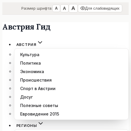
А
А
Размер шрифта:
А
Для слабовидящих
Австрия Гид
Перейти
к
содержимому
АВСТРИЯ
Культура
Политика
Экономика
Происшествия
Спорт в Австрии
Досуг
Полезные советы
Евровидение 2015
РЕГИОНЫ