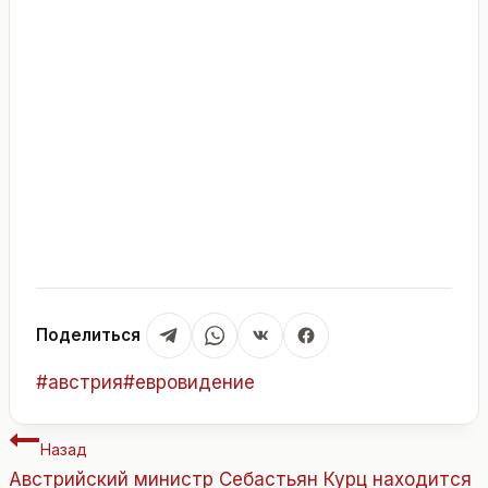
Поделиться
Метки
#
австрия
#
евровидение
записи:
Навигация
Назад
по
Австрийский министр Себастьян Курц находится