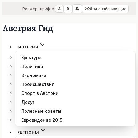
А
А
Размер шрифта:
А
Для слабовидящих
Австрия Гид
Перейти
к
содержимому
АВСТРИЯ
Культура
Политика
Экономика
Происшествия
Спорт в Австрии
Досуг
Полезные советы
Евровидение 2015
РЕГИОНЫ