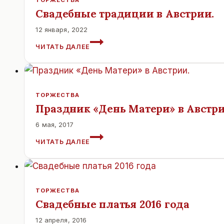
ТРЕНДЫ,
Свадебные традиции в Австрии.
СОВЕТЫ
ПО
12 января, 2022
ВЫБОРУ
СВАДЕБНЫЕ
ЧИТАТЬ ДАЛЕЕ
И
ТРАДИЦИИ
СОЗДАНИЕ
В
ИДЕАЛЬНОГО
АВСТРИИ.
СВАДЕБНОГО
ОБРАЗА
ТОРЖЕСТВА
Праздник «День Матери» в Австри
6 мая, 2017
ПРАЗДНИК
ЧИТАТЬ ДАЛЕЕ
«ДЕНЬ
МАТЕРИ»
В
АВСТРИИ.
ТОРЖЕСТВА
Свадебные платья 2016 года
12 апреля, 2016