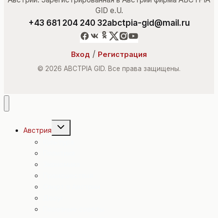
GID e.U.
+43 681 204 240 32
abctpia-gid@mail.ru
/
Вход
Регистрация
© 2026 ABCTPIA GID. Все права защищены.
Переключить
Австрия
дочернее
меню
Культура
Политика
Экономика
Происшествия
Спорт в Австрии
Досуг
Полезные советы