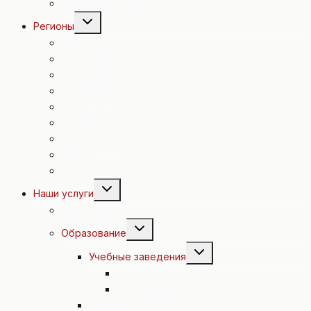
Евровидение 2015
Переключить
Регионы
дочернее
меню
Вена
Н. Австрия
В. Австрия
Зальцбург
Каринтия
Штирия
Бургенланд
Тироль
Форальберг
Переключить
Наши услуги
дочернее
меню
Экскурсии
Переключить
Образование
дочернее
меню
Переключить
Учебные заведения
дочернее
меню
Вена
Другие земли
Документы