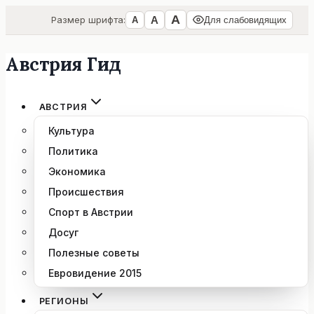
А
А
Размер шрифта:
А
Для слабовидящих
Австрия Гид
Перейти
к
содержимому
АВСТРИЯ
Культура
Политика
Экономика
Происшествия
Спорт в Австрии
Досуг
Полезные советы
Евровидение 2015
РЕГИОНЫ