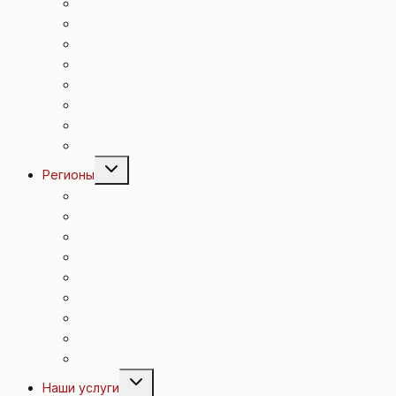
Культура
Политика
Экономика
Происшествия
Спорт в Австрии
Досуг
Полезные советы
Евровидение 2015
Переключить
Регионы
дочернее
меню
Вена
Н. Австрия
В. Австрия
Зальцбург
Каринтия
Штирия
Бургенланд
Тироль
Форальберг
Переключить
Наши услуги
дочернее