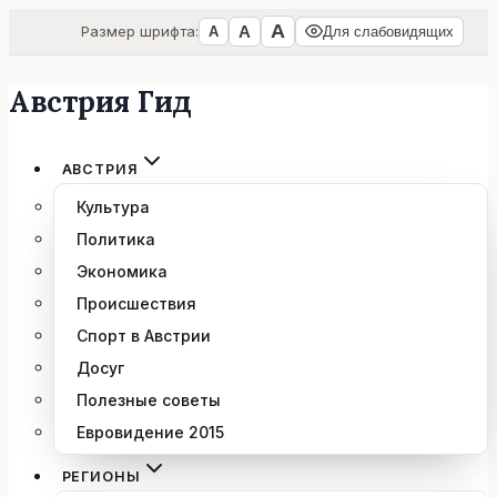
А
А
Размер шрифта:
А
Для слабовидящих
Австрия Гид
Перейти
к
содержимому
АВСТРИЯ
Культура
Политика
Экономика
Происшествия
Спорт в Австрии
Досуг
Полезные советы
Евровидение 2015
РЕГИОНЫ