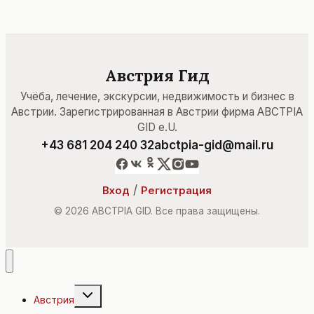
Австрия Гид
Учёба, лечение, экскурсии, недвижимость и бизнес в
Австрии. Зарегистрированная в Австрии фирма ABCTPIA
GID e.U.
+43 681 204 240 32
abctpia-gid@mail.ru
/
Вход
Регистрация
© 2026 ABCTPIA GID. Все права защищены.
Переключить
Австрия
дочернее
меню