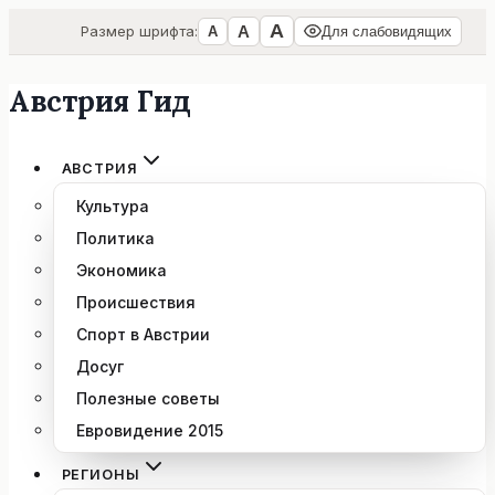
А
А
Размер шрифта:
А
Для слабовидящих
Австрия Гид
Перейти
к
содержимому
АВСТРИЯ
Культура
Политика
Экономика
Происшествия
Спорт в Австрии
Досуг
Полезные советы
Евровидение 2015
РЕГИОНЫ