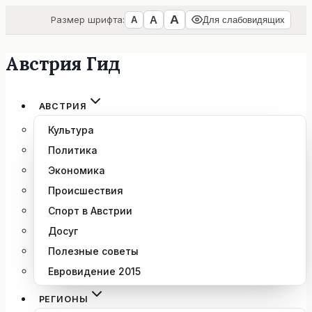
А
А
Размер шрифта:
А
Для слабовидящих
Австрия Гид
Перейти
к
содержимому
АВСТРИЯ
Культура
Политика
Экономика
Происшествия
Спорт в Австрии
Досуг
Полезные советы
Евровидение 2015
РЕГИОНЫ