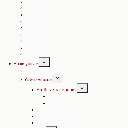
Вена
Н. Австрия
В. Австрия
Зальцбург
Каринтия
Штирия
Бургенланд
Тироль
Форальберг
Переключить
Наши услуги
дочернее
меню
Экскурсии
Переключить
Образование
дочернее
меню
Переключить
Учебные заведения
дочернее
меню
Вена
Другие земли
Документы
Учеба школы и садики
Подробности услуг и цены