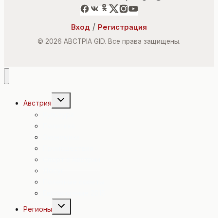
/
Вход
Регистрация
© 2026 ABCTPIA GID. Все права защищены.
Переключить
Австрия
дочернее
меню
Культура
Политика
Экономика
Происшествия
Спорт в Австрии
Досуг
Полезные советы
Евровидение 2015
Переключить
Регионы
дочернее
меню