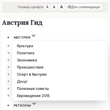
А
А
Размер шрифта:
А
Для слабовидящих
Австрия Гид
Перейти
к
содержимому
АВСТРИЯ
Культура
Политика
Экономика
Происшествия
Спорт в Австрии
Досуг
Полезные советы
Евровидение 2015
РЕГИОНЫ