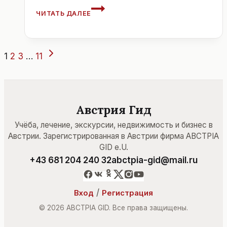
В
ЧИТАТЬ ДАЛЕЕ
АВСТРИИ
НЕ
ХВАТАЕТ
УЧИТЕЛЕЙ.
Навигация
Следующая
1
2
3
…
11
страница
по
страницам
Австрия Гид
Учёба, лечение, экскурсии, недвижимость и бизнес в
Австрии. Зарегистрированная в Австрии фирма ABCTPIA
GID e.U.
+43 681 204 240 32
abctpia-gid@mail.ru
/
Вход
Регистрация
© 2026 ABCTPIA GID. Все права защищены.